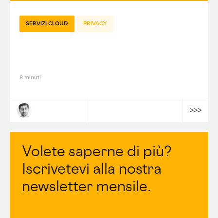
SERVIZI CLOUD
PRIVACY
La raccolta lato server al servizio della
conformità
8 minuti
Charles Duenas
Volete saperne di più?
Iscrivetevi alla nostra
newsletter mensile.