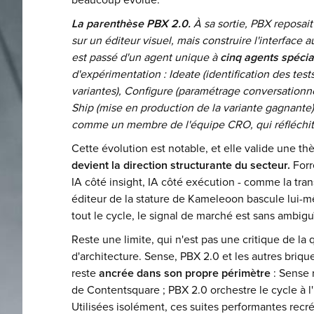
beaucoup évolué.
La parenthèse PBX 2.0.
À sa sortie, PBX reposait 
sur un éditeur visuel, mais construire l'interface
est passé d'un agent unique à
cinq agents spécia
d'expérimentation : Ideate (identification des tests
variantes), Configure (paramétrage conversationnel
Ship (mise en production de la variante gagnant
comme un membre de l'équipe CRO, qui réfléchit, 
Cette évolution est notable, et elle valide une th
devient la direction structurante du secteur.
Forr
IA côté insight, IA côté exécution - comme la t
éditeur de la stature de Kameleoon bascule lui-
tout le cycle, le signal de marché est sans ambigu
Reste une limite, qui n'est pas une critique de la 
d'architecture. Sense, PBX 2.0 et les autres briq
reste
ancrée dans son propre périmètre
: Sense 
de Contentsquare ; PBX 2.0 orchestre le cycle à l
Utilisées isolément, ces suites performantes rec