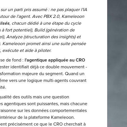
sur un parti pris assumé : ne pas plaquer l'IA
 autour de l'agent. Avec PBX 2.0, Kameleoon
lisés
, chacun dédié à une étape du cycle
 à fort potentiel), Build (génération de
), Analyze (structuration des insights) et
e). Kameleoon promet ainsi une suite pensée
exécute et aide à piloter.
èse de fond :
l'agentique appliquée au CRO
ester identifiait déjà ce double mouvement -
ransformation majeure du segment. Quand un
même vers une logique multi-agents couvrant
ïté.
qualité des outils mais une question
ues agentiques sont puissantes, mais chacune
raisonne sur les données comportementales
'intérieur de la plateforme Kameleoon.
réent précisément ce que le CRO cherchait à