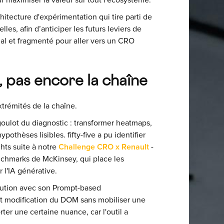
ur maximiser la valeur sur tout l'écosystème.
hitecture d'expérimentation qui tire parti de
s, afin d’anticiper les futurs leviers de
nal et fragmenté pour aller vers un CRO
s, pas encore la chaîne
trémités de la chaîne.
goulot du diagnostic : transformer heatmaps,
thèses lisibles. fifty-five a pu identifier
hts suite à notre
Challenge CRO x Renault
-
nchmarks de McKinsey, qui place les
 l'IA générative.
écution avec son Prompt-based
et modification du DOM sans mobiliser une
rter une certaine nuance, car l'outil a