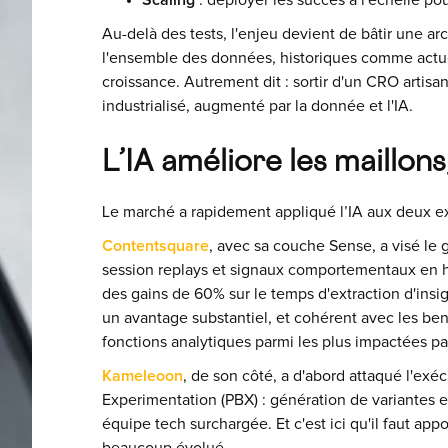
Scaling
: déployer les succès à l'échelle po
Au-delà des tests, l'enjeu devient de bâtir une arc
l'ensemble des données, historiques comme actuelle
croissance. Autrement dit : sortir d'un CRO artisa
industrialisé, augmenté par la donnée et l'IA.
L’IA améliore les maillon
Le marché a rapidement appliqué l’IA aux deux ex
Contentsquare
, avec sa couche Sense, a visé le 
session replays et signaux comportementaux en hypo
des gains de 60% sur le temps d'extraction d'insig
un avantage substantiel, et cohérent avec les be
fonctions analytiques parmi les plus impactées par
Kameleoon
, de son côté, a d'abord attaqué l'ex
Experimentation (PBX) : génération de variantes 
équipe tech surchargée. Et c'est ici qu'il faut appo