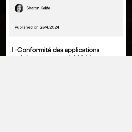
Sharon Kalifa
Published on
26/4/2024
I -Conformité des applications
mobiles, une priorité 2024 !
En 2022,
les français passaient en moyenne 3,9
heures par jour sur leur téléphone mobile, un
chiffre en constante augmentation
. L'évolution des
pratiques numériques et l'augmentation de
l'utilisation des applications mobiles ont incité la
CNIL à se pencher davantage sur ce sujet. Dans le
cadre de son plan d'action sur les applications
mobiles,
la CNIL a publié le 24 septembre 2024
ses
lignes directrices sur les applications mobiles