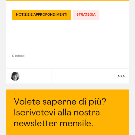
NOTIZIE E APPROFONDIMENTI
STRATEGIA
#TechJobs - Da Project Lead a Direttore
Associato: l'evoluzione del mio mestiere
presso fifty-five
6 minuti
Bruna Le Guen
Volete saperne di più?
Iscrivetevi alla nostra
newsletter mensile.