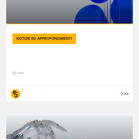
NOTIZIE ED APPROFONDIMENTI
Ridurre l'impatto ambientale dell'IA:
sogno o realtà?
02 min
fifty-five