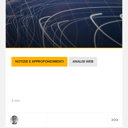
NOTIZIE E APPROFONDIMENTI
ANALISI WEB
GTM nel 2026: la fusione con "Google
Tag", il miglioramento delle prestazioni e
il tagging visivo
2 min
Tailong Wang