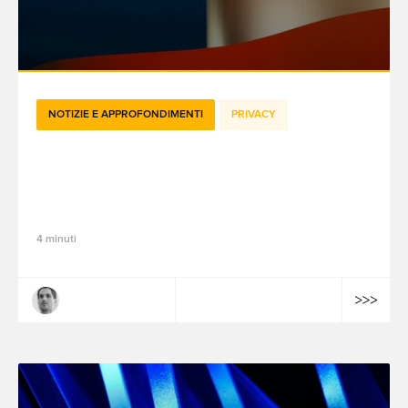
NOTIZIE E APPROFONDIMENTI
PRIVACY
La protezione dei dati negli Stati Uniti:
cos'è il GPC, perché è importante e cosa
dovresti fare al riguardo
4 minuti
Josselin Merckaert