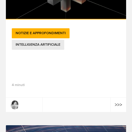
NOTIZIE E APPROFONDIMENTI
INTELLIGENZA ARTIFICIALE
Dalla SEO alla GEO: come adattare il tuo
sito web all’era della ricerca basata
sull’intelligenza artificiale
4 minuti
Pei Zhang