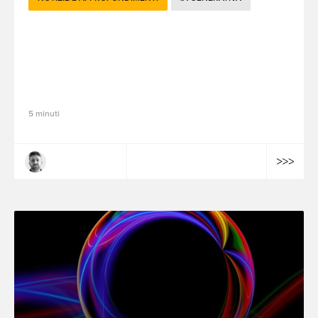
Strategia mediatica: perché l'era dei
modelli di linguaggio di grandi
dimensioni (LLM) riporta il branding al
centro della scena
5 minuti
Quentin Baumel