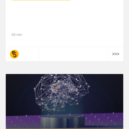
Accessibilità digitale in Francia e in
Europa: obblighi di legge e opportunità
commerciali
02 min
fifty-five