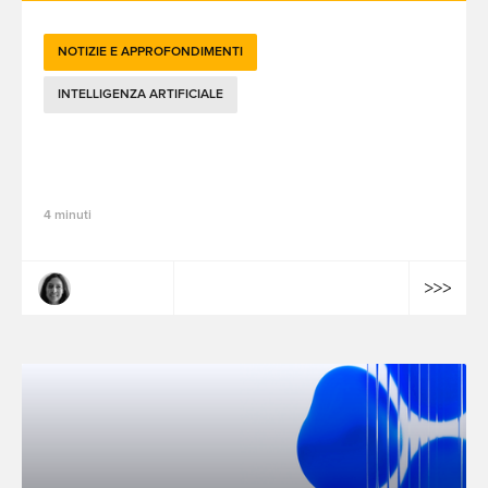
NOTIZIE E APPROFONDIMENTI
INTELLIGENZA ARTIFICIALE
Esempi pratici di utilizzo dell'IA in ambito
aziendale
4 minuti
Nadia Hapko