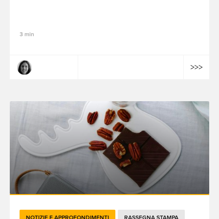
I migliori casi d'uso della GenAI per il
2024 e oltre
3 min
Nadia Hapko
NOTIZIE E APPROFONDIMENTI
RASSEGNA STAMPA