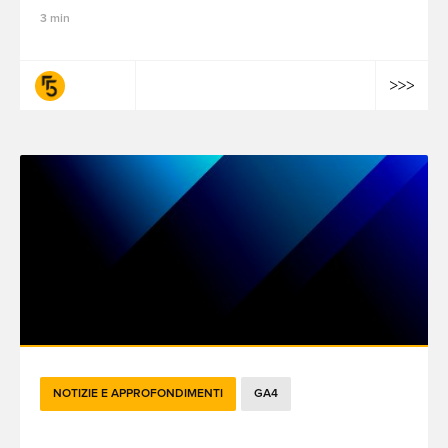
3 min
fifty-five
NOTIZIE E APPROFONDIMENTI
GA4
GA4 Standard vs GA 360: cosa devono