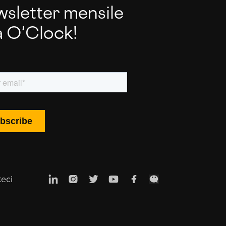
wsletter mensile
a O'Clock!
teci