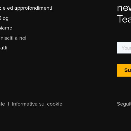
ne
zie ed approfondimenti
Te
Blog
siamo
nisciti a noi
atti
le
l
Informativa sui cookie
Segui