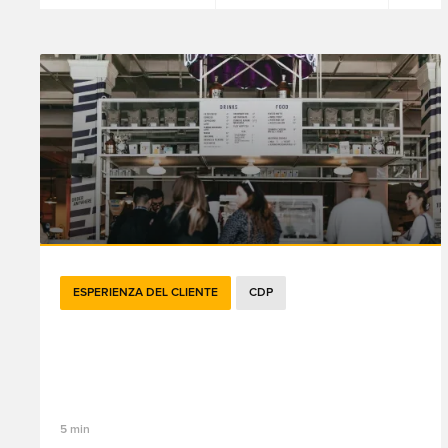
ESPERIENZA DEL CLIENTE
CDP
In che modo l'intelligenza artificiale sta
trasformando i CDP e l'automazione del
marketing?
5 min