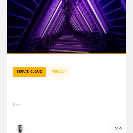
SERVIZI CLOUD
PRIVACY
Session Replay: una tecnologia potente
sotto l'occhio vigile della CNIL
3 min
Philippe Kuhn