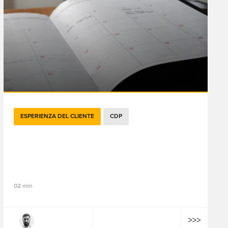
ESPERIENZA DEL CLIENTE
CDP
Perché la preparazione organizzativa
dovrebbe essere in cima alla vostra
agenda CDP nel 2025
02 min
Philippe Kuhn