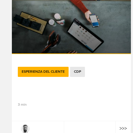
ESPERIENZA DEL CLIENTE
CDP
E se il tuo prossimo CDP non figurasse
nel Magic Quadrant di Gartner?
3 min
Philippe Kuhn