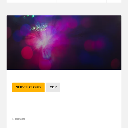
SERVIZI CLOUD
CDP
CDP modulare o CDP tradizionale:
quale scegliere?
6 minuti