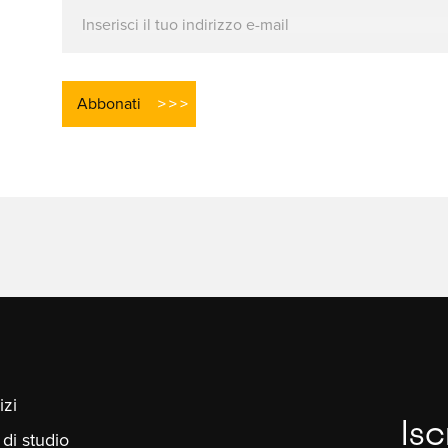
izi
Isc
 di studio